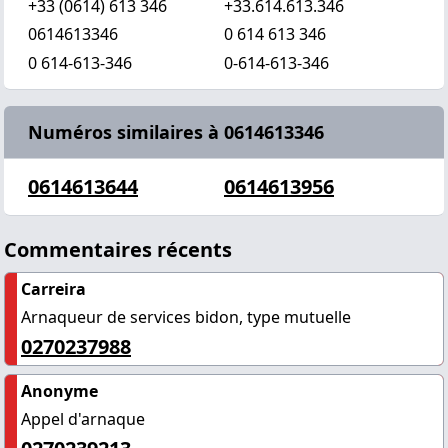
+33 (0614) 613 346
+33.614.613.346
0614613346
0 614 613 346
0 614-613-346
0-614-613-346
Numéros similaires à 0614613346
0614613644
0614613956
Commentaires récents
Carreira
Arnaqueur de services bidon, type mutuelle
0270237988
Anonyme
Appel d'arnaque