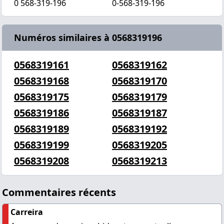
0 568-319-196
0-568-319-196
Numéros similaires à 0568319196
0568319161
0568319162
0568319168
0568319170
0568319175
0568319179
0568319186
0568319187
0568319189
0568319192
0568319199
0568319205
0568319208
0568319213
Commentaires récents
Carreira