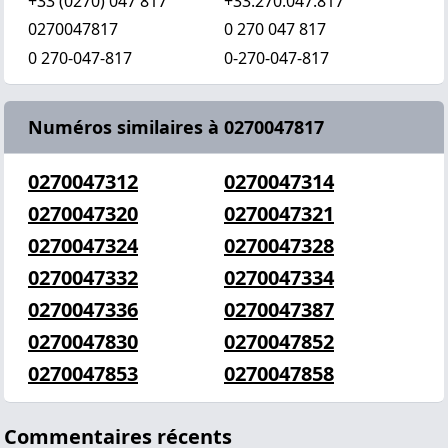
+33 (0270) 047 817
+33.270.047.817
0270047817
0 270 047 817
0 270-047-817
0-270-047-817
Numéros similaires à 0270047817
0270047312
0270047314
0270047320
0270047321
0270047324
0270047328
0270047332
0270047334
0270047336
0270047387
0270047830
0270047852
0270047853
0270047858
Commentaires récents